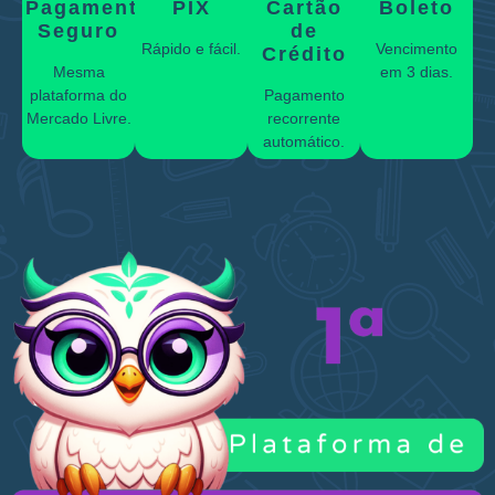
Pagamento
PIX
Cartão
Boleto
Seguro
de
Rápido e fácil.
Vencimento
Crédito
Mesma
em 3 dias.
plataforma do
Pagamento
Mercado Livre.
recorrente
automático.