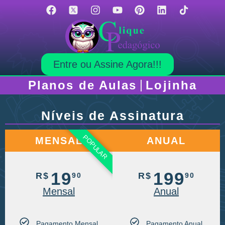
Entre ou Assine Agora!!!
Planos de Aulas
Lojinha
Níveis de Assinatura
POPULAR
MENSAL
ANUAL
19
199
R$
R$
90
90
Mensal
Anual
Pagamento Mensal
Pagamento Anual