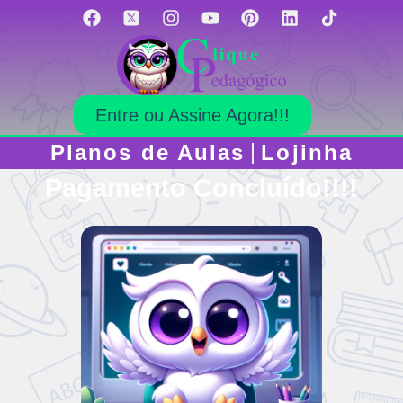
Entre ou Assine Agora!!!
Planos de Aulas
Lojinha
P
a
g
a
m
e
n
t
o
C
o
n
c
l
u
í
d
o
!
!
!
!