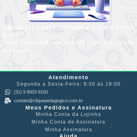
Seu acesso será liberado em até 2 horas
úteis.
Você receberá um e-mail com seu login
e senha.
Atendimento
Segunda a Sexta-Feira: 9:00 às 18:00
(31) 9 9503-9100
contato@cliquepedagogico.com.br
Meus Pedidos e Assinatura
Minha Conta​ da Lojinha
Minha Conta de Assinatura
Minha Assinatura
Ajuda