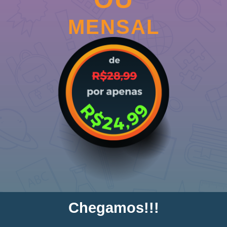
MENSAL
C
h
e
g
a
m
o
s
!
!
!