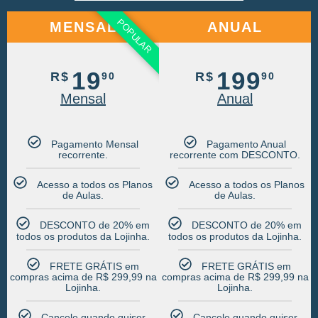
POPULAR
MENSAL
ANUAL
19
199
R$
R$
90
90
Mensal
Anual
Pagamento Mensal
Pagamento Anual
recorrente.​
recorrente com DESCONTO.​
Acesso a todos os Planos
Acesso a todos os Planos
de Aulas.​
de Aulas.​
DESCONTO de 20% em
DESCONTO de 20% em
todos os produtos da Lojinha.​
todos os produtos da Lojinha.​
FRETE GRÁTIS em
FRETE GRÁTIS em
compras acima de R$ 299,99 na
compras acima de R$ 299,99 na
Lojinha.​
Lojinha.​
Cancele quando quiser.​
Cancele quando quiser.​