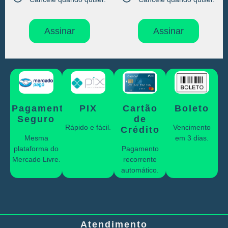
Assinar
Assinar
Pagamento
PIX
Cartão
Boleto
Seguro
de
Rápido e fácil.
Vencimento
Crédito
Mesma
em 3 dias.
plataforma do
Pagamento
Mercado Livre.
recorrente
automático.
Atendimento