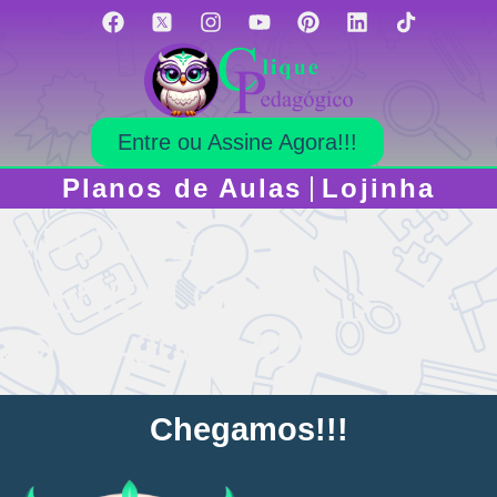
Entre ou Assine Agora!!!
Planos de Aulas
Lojinha
ÁRVORE
GENEALÓGICA_PLA-
ID-02-0001-AD
C
h
e
g
a
m
o
s
!
!
!