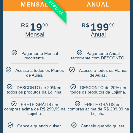
POPULAR
MENSAL
ANUAL
19
199
R$
R$
90
90
Mensal
Anual
Pagamento Mensal
Pagamento Anual
recorrente.​
recorrente com DESCONTO.​
Acesso a todos os Planos
Acesso a todos os Planos
de Aulas.​
de Aulas.​
DESCONTO de 20% em
DESCONTO de 20% em
todos os produtos da Lojinha.​
todos os produtos da Lojinha.​
FRETE GRÁTIS em
FRETE GRÁTIS em
compras acima de R$ 299,99 na
compras acima de R$ 299,99 na
Lojinha.​
Lojinha.​
Cancele quando quiser.​
Cancele quando quiser.​