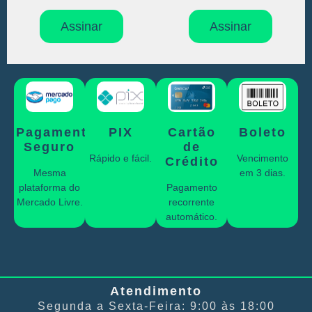
Assinar
Assinar
Pagamento
PIX
Cartão
Boleto
Seguro
de
Rápido e fácil.
Vencimento
Crédito
Mesma
em 3 dias.
plataforma do
Pagamento
Mercado Livre.
recorrente
automático.
Atendimento
Segunda a Sexta-Feira: 9:00 às 18:00