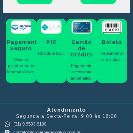
Pagamento
PIX
Cartão
Boleto
Seguro
de
Rápido e fácil.
Vencimento
Crédito
Mesma
em 3 dias.
plataforma do
Pagamento
Mercado Livre.
recorrente
automático.
Atendimento
Segunda a Sexta-Feira: 9:00 às 18:00
(31) 9 9503-9100
contato@cliquepedagogico.com.br