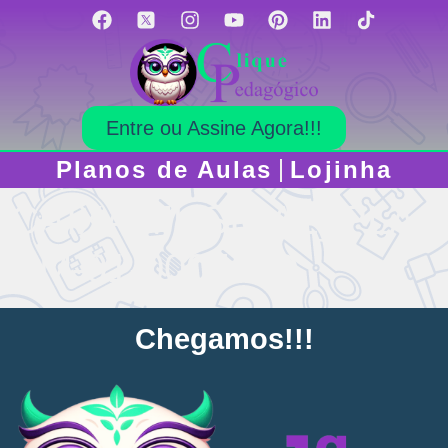
Entre ou Assine Agora!!!
Planos de Aulas
Lojinha
CAIXA MUSICAL_PLA-
CM-01-0005-BD
C
h
e
g
a
m
o
s
!
!
!