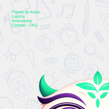
Planos de Aulas
Lojinha
Assinaturas
Contato – FAQ
EXPLORAÇÃO FOTOGR
C
h
e
g
a
m
o
s
!
!
!
L
a
n
ç
a
m
e
n
t
o
E
s
p
e
c
i
a
l
!
!
!