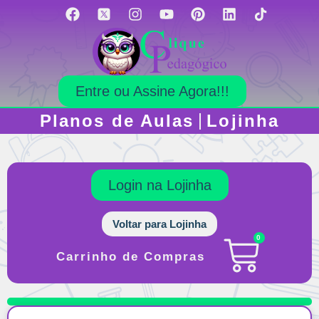
Entre ou Assine Agora!!!
Planos de Aulas
Lojinha
Login na Lojinha
Voltar para Lojinha
0
Carrinho de Compras