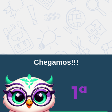
C
h
e
g
a
m
o
s
!
!
!