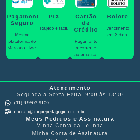
Pagamento
PIX
Cartão
Boleto
Seguro
de
Rápido e fácil.
Vencimento
Crédito
Mesma
em 3 dias.
plataforma do
Pagamento
Mercado Livre.
recorrente
automático.
Atendimento
Segunda a Sexta-Feira: 9:00 às 18:00
(31) 9 9503-9100
contato@cliquepedagogico.com.br
Meus Pedidos e Assinatura
Minha Conta​ da Lojinha
Minha Conta de Assinatura