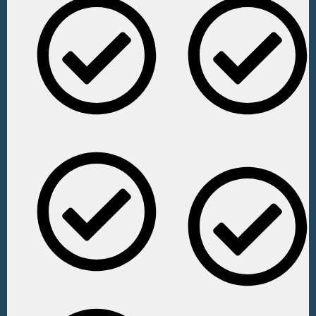
Pagamento Mensal
Pagamento Anual
recorrente.​
recorrente com
DESCONTO.​
Acesso a todos os Planos
de Aulas.​
Acesso a todos os Planos
de Aulas.​