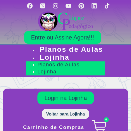
Entre ou Assine Agora!!!
Planos de Aulas
Lojinha
Planos de Aulas
Lojinha
Login na Lojinha
Voltar para Lojinha
0
Carrinho de Compras