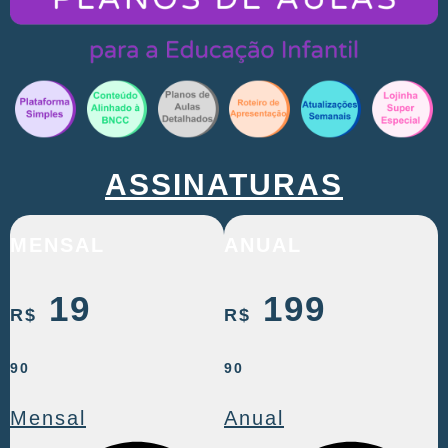
ASSINATURAS
MENSAL
ANUAL
19
199
R$
R$
90
90
Mensal
Anual