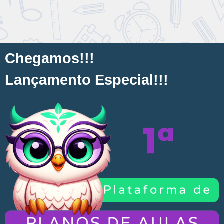
C
h
e
g
a
m
o
s
!
!
!
L
a
n
ç
a
m
e
n
t
o
E
s
p
e
c
i
a
l
!
!
!