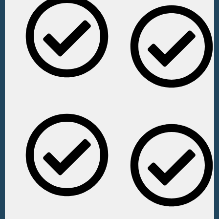
DESCONTO de 20% em
todos os produtos da
DESCONTO de 20% em
Lojinha.​
todos os produtos da
Lojinha.​
FRETE GRÁTIS em
compras acima de R$
FRETE GRÁTIS em