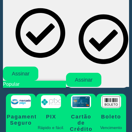
299,99 na Lojinha.​
compras acima de R$
299,99 na Lojinha.​
Cancele quando quiser.​
Cancele quando quiser.​
Assinar
Assinar
Popular
Pagamento
PIX
Cartão
Boleto
Seguro
de
Rápido e fácil.
Vencimento
Crédito