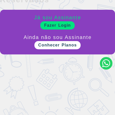
Já sou Assinante
Fazer Login
Ainda não sou Assinante
Conhecer Planos